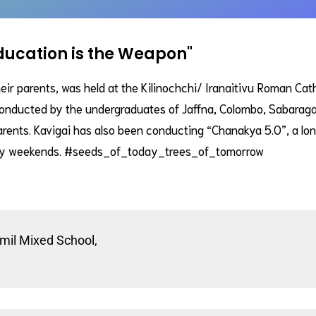
ducation is the Weapon"
ir parents, was held at the Kilinochchi/ Iranaitivu Roman Cat
 conducted by the undergraduates of Jaffna, Colombo, Sabar
rents. Kavigai has also been conducting “Chanakya 5.0”, a lo
every weekends. #seeds_of_today_trees_of_tomorrow
mil Mixed School,