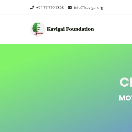
+94 77 770 7358
info@kavigai.org
C
MO