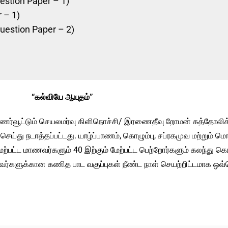
estion Paper – 1)
 – 1)
uestion Paper – 2)
“௧ல்வியே ஆயுதம்”
்புணர்வூட்டும் செயலமர்வு கிளிநொச்சி/ இரணைதீவு றோமன் கத்தோலி
்து நடாத்தப்பட்டது. யாழ்ப்பாணம், கொழும்பு, சப்ரகமுவ மற்றும் 
ற்பட்ட மாணவர்களும் 40 இற்கும் மேற்பட்ட பெற்றோர்களும் கலந்து 
ர்களுக்கான கணித பாட வகுப்புகள் நீண்ட நாள் செயற்றிட்டமாக ஒவ்