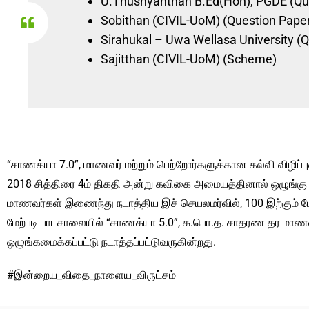
U.Thushyanthan B.Ed(Hon), PGDE (Qu
Sobithan (CIVIL-UoM) (Question Paper
Sirahukal – Uwa Wellasa University (Q
Sajitthan (CIVIL-UoM) (Scheme)
“சாணக்யா 7.0”, மாணவர் மற்றும் பெற்றோர்களுக்கான கல்வி விழிப
2018 சித்திரை 4ம் திகதி அன்று கவிகை அமையத்தினால் ஒழுங்கு செய
மாணவர்கள் இணைந்து நடாத்திய இச் செயலமர்வில், 100 இற்கும் மே
மேற்படி பாடசாலையில் “சாணக்யா 5.0”, க.பொ.த. சாதரண தர மாணவ
ஒழுங்கமைக்கப்பட்டு நடாத்தப்பட்டுவருகின்றது.
#இன்றைய_விதை_நாளைய_விருட்சம்